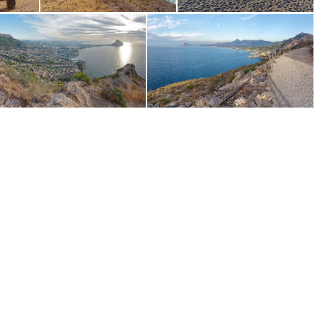
mpl) Pano
Cabo de Gata 5914
Cabo de Gata 5895
Pano Calp 3 (repo 2 parts)
Pano Calp 2 (repo)