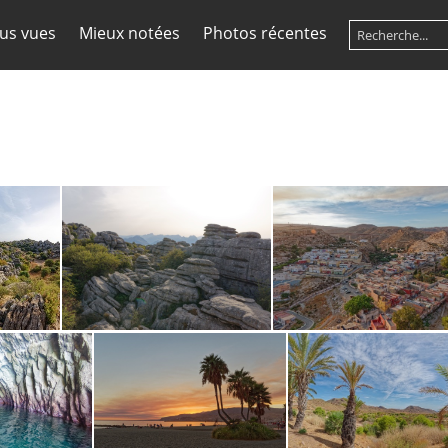
lus vues
Mieux notées
Photos récentes
a
Torcal de Antequera 6224
Almeria 6024