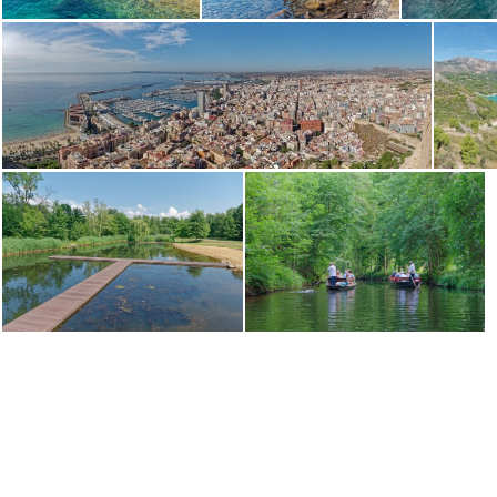
Cabo de Gata 090398
Cabo de Gata 090329
Cabo de 
Pano Alicante 3 (auto)
Lübben 5194
Burg 5081