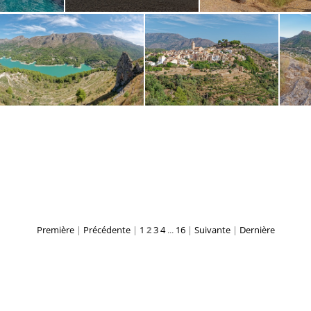
Gata 090289
Almeria 5954
Rodalquillar (auto, re
Pano Guadalest (auto)
Altea 5718
Première
|
Précédente
|
1
2
3
4
...
16
|
Suivante
|
Dernière