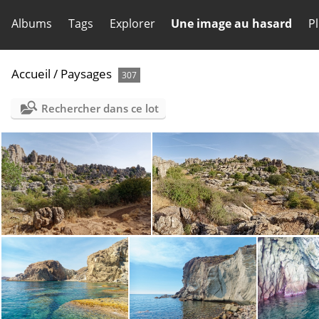
Albums
Tags
Explorer
Une image au hasard
P
Accueil
/
Paysages
307
Rechercher dans ce lot
Torcal de Antequera 6325
Pano Torcal de Antequer