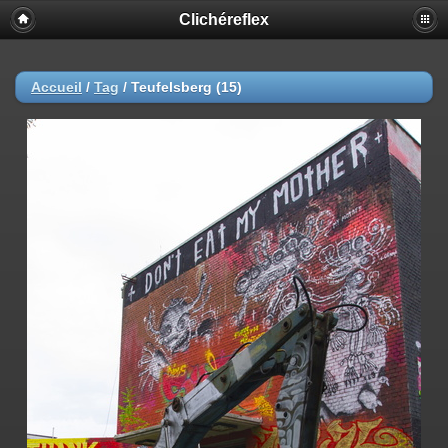
Clichéreflex
Accueil
/
Tag
/
Teufelsberg (15)