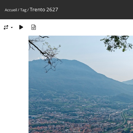
Trento 2627
Accueil
/
Tag
/