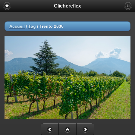
Clichéreflex
Accueil
/
Tag
/
Trento 2630