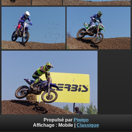
Propulsé par
Piwigo
Affichage :
Mobile
|
Classique