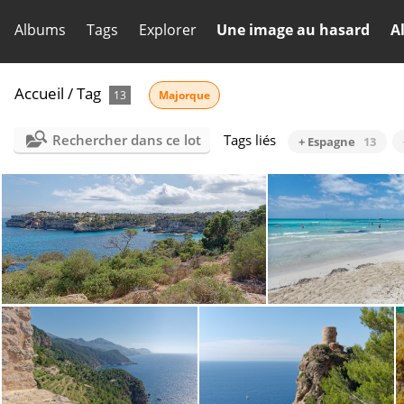
Albums
Tags
Explorer
Une image au hasard
A
Accueil
/
Tag
13
Majorque
Rechercher dans ce lot
Tags liés
+ Espagne
13
Pano Es Pontas (auto)
Es Trenc 10008