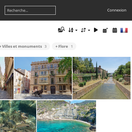
Connexion
+ Villes et monuments
3
+ Flore
1
a 4807
Palma 4801
Palma 4749