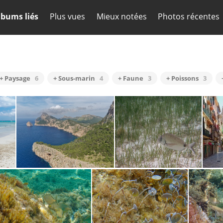
lbums liés
Plus vues
Mieux notées
Photos récentes
+ Paysage
6
+ Sous-marin
4
+ Faune
3
+ Poissons
3
7
Formentor 4912
Formentor 080073
Palm