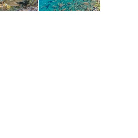
albufar 060019
Banyalbufar 060001