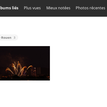
lbums liés
Plus vues
Mieux notées
Photos récentes
+ Rouen
3
Feu d'artifice 14 Juillet (Rouen)