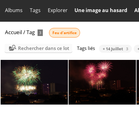
Albums
Tags
Explorer
Une image au hasard
A
Accueil
/
Tag
3
Feu d'artifice
Rechercher dans ce lot
Tags liés
+ 14 Juillet
3
Feu d'artifice 14 Juillet (Rouen)
Feu d'artifice 14 Juillet (Rouen)