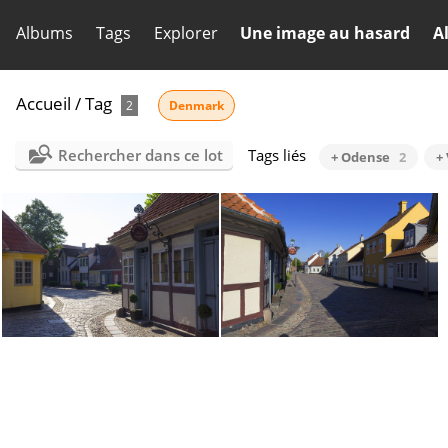
Albums
Tags
Explorer
Une image au hasard
A
Accueil
/
Tag
2
Denmark
Rechercher dans ce lot
Tags liés
+ Odense
2
+
Odense
Odense