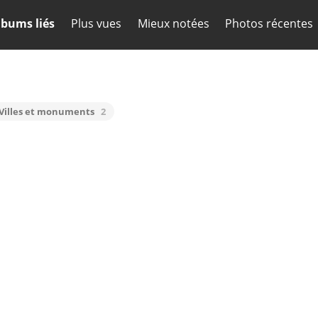
lbums liés
Plus vues
Mieux notées
Photos récentes
 Villes et monuments
2