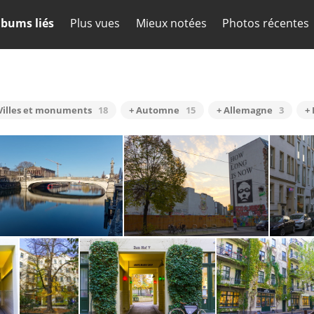
lbums liés
Plus vues
Mieux notées
Photos récentes
Villes et monuments
18
+ Automne
15
+ Allemagne
3
+
Berlin Mitte 4108
Automn in Berlin Mitte (37)
Automn 