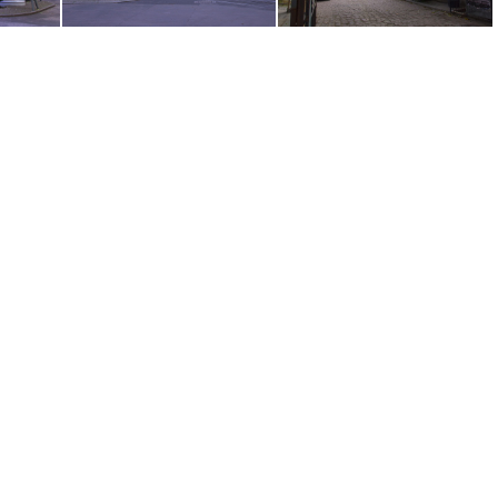
itte (19)
Automn in Berlin Mitte (13)
Automn in Berlin Mitte (8)