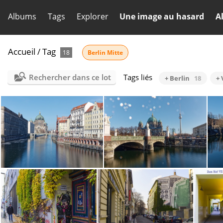
Albums
Tags
Explorer
Une image au hasard
A
Accueil
/
Tag
18
Berlin Mitte
Rechercher dans ce lot
Tags liés
+ Berlin
18
+ 
Berlin Mitte 4132
Berlin Mitte 4116