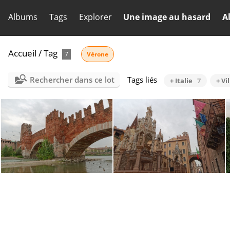
Albums
Tags
Explorer
Une image au hasard
A
Accueil
/
Tag
7
Vérone
Rechercher dans ce lot
Tags liés
+ Italie
7
+ V
Vérone 1885
Vérone 1866