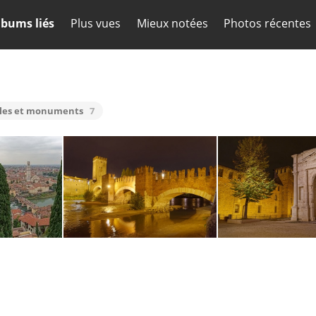
lbums liés
Plus vues
Mieux notées
Photos récentes
illes et monuments
7
Vérone 1858
Vérone 1839
Vérone 1